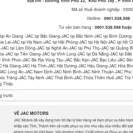
Địa chỉ : Đường Vĩnh Phú 32, Khu Phố Tây , P Vĩnh
Mã số thuế doanh nghiệp : 030
Hotline :
0901.538.598
Tư vấn bán hàng :
0901.538.598 hoặc
tại An Giang -JAC tại Bắc Giang-JAC tại Bắc Ninh-JAC tại Bình Dương
Gia Lai-JAC tại Hà Nam-JAC tại Hải Phòng-JAC tại Hà Nội-JAC tại Hồ 
JAC tại Lâm Đồng-JAC tại Nghệ An-JAC tại Phú Thọ-JAC tại Quảng Bì
a-JAC tại Tiền Giang-JAC tại Vĩnh Long-JAC tại Đà Nẵng-JAC tại Đắ
 Vĩnh Phúc-JAC Bà Rịa Vũng Tàu-JAC Bắc Kạn-JAC Bạc Liêu-JAC Bế
C Hà Giang-JAC Hà Tĩnh-JAC Hải Dương-JAC Hậu Giang-JAC Hòa Bì
-JAC Long An-JAC Nam Định-JAC Ninh Bình-JAC Ninh Thuận-JAC Ph
Sóc Trăng-JAC Tây Ninh-JAC Thái Bình-JAC Thừa Thiên Huế-JAC Trà 
g Tháp.
g trước
VỀ JAC MOTORS
JAC Motors đã xây dựng hơn 30 đại lý bán hàng và trạm phục vụ bảo hàn
khắp các Tỉnh, Thành trên cả nước phục vụ cho nhu cầu của nhiều đối tư
khách hàng tại Việt Nam. Với phương châm “Chất lượng và Phục vụ lên h