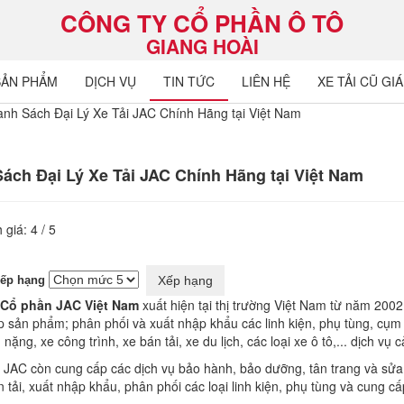
CÔNG TY CỔ PHẦN Ô TÔ
GIANG HOÀI
SẢN PHẨM
DỊCH VỤ
TIN TỨC
LIÊN HỆ
XE TẢI CŨ GIÁ
nh Sách Đại Lý Xe Tải JAC Chính Hãng tại Việt Nam
ách Đại Lý Xe Tải JAC Chính Hãng tại Việt Nam
 giá:
4
/
5
xếp hạng
 Cổ phần JAC Việt Nam
xuất hiện tại thị trường Việt Nam từ năm 2002
p sản phẩm; phân phối và xuất nhập khẩu các linh kiện, phụ tùng, cụm t
nặng, xe công trình, xe bán tải, xe du lịch, các loại xe ô tô,... dịch vụ
 JAC còn cung cấp các dịch vụ bảo hành, bảo dưỡng, tân trang và sửa ch
 tải, xuất nhập khẩu, phân phối các loại linh kiện, phụ tùng và cung cấ