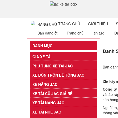
TRANG CHỦ
GIỚI THIỆU
Bạn đang ở:
Trang chủ
tin tức
Da
DANH MỤC
Danh S
GIÁ XE TẢI
PHỤ TÙNG XE TẢI JAC
Bạn đánh
XE BỒN TRỘN BÊ TÔNG JAC
Xin hãy 
XE NÂNG JAC
Công ty
XE TẢI CŨ JAC GIÁ RẺ
và lắp rá
kéo hạng 
XE TẢI NẶNG JAC
Ngoài ra,
XE TẢI NHẸ JAC
thông vận