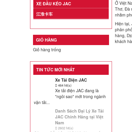
Ở Việt 
XE ĐẦU KÉO JAC
Thơ, Đà 
江淮卡车
nhằm phụ
Hiện tại
phân phối
hàng, Dị
GIỎ HÀNG
khách hà
Giỏ hàng trống
TIN TỨC MỚI NHẤT
Xe Tải Điện JAC
464 hit(s)
Xe tải điện JAC đang là
"ngôi sao" mới trong ngành
vận tải...
Danh Sách Đại Lý Xe Tải
JAC Chính Hãng tại Việt
Nam
2602 hit(s)