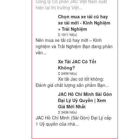
Công ty Cổ phần JAC Việt Nam xuất
hiện tại thị trường Việt...
Chọn mua xe tải cũ hay
xe tải mới - Kinh Nghiệm
+ Trải Nghiệm
1911 hit(s)
Nên mua xe tải cũ hay mới – Kinh
nghiệm và Trải Nghiệm Bạn đang phân
vân...
Xe Tải JAC Có Tốt
Không?
2409 hit(s)
Xe tải Jac có tốt không:
Đánh giá chất lượng sản phẩm Bạn...
JAC Hồ Chí Minh Sài Gòn
Đại Lý Uỷ Quyền | Xem
Giá Mới Nhất
3436 hit(s)
JAC Hồ Chí Minh (Sài Gòn) Đại Lý cấp
1 Uỷ quyền của nhà...