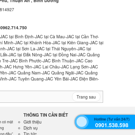
 Phú, Thuận An , Bình Dương
5814927
 0962.714.750
-JAC tại Bình Định-JAC tại Cà Mau-JAC tại Cần Thơ-
Chí Minh-JAC tại Khánh Hòa-JAC tại Kiên Giang-JAC tại
nh-JAC tại Sơn La-JAC tại Thái Nguyên-JAC tại
k Lắk-JAC tại Đắk Nông-JAC tại Đồng Nai-JAC Quảng
n Tre-JAC Bình Phước-JAC Bình Thuận-JAC Cao
nh-JAC Hưng Yên-JAC Lai Châu-JAC Lạng Sơn-JAC
ú Yên-JAC Quảng Nam-JAC Quảng Ngãi-JAC Quảng
Vinh-JAC Tuyên Quang-JAC Yên Bái-JAC Điện Biên-
Trang sau
THÔNG TIN CẦN BIẾT
Hotline (Tư vấn 24/7)
Giới thiệu
h có mặt
0901.538.598
Dịch vụ
ợng
Tin tức
àng đầu”,