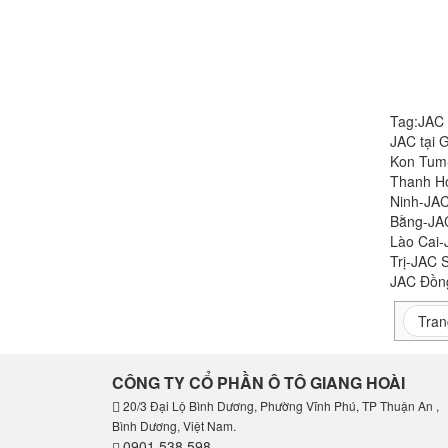
Tag:JAC 
JAC tại 
Kon Tum-
Thanh Hó
Ninh-JAC
Bằng-JA
Lào Cai
Trị-JAC 
JAC Đồn
Tran
CÔNG TY CỔ PHẦN Ô TÔ GIANG HOÀI
20/3 Đại Lộ Bình Dương, Phường Vĩnh Phú, TP Thuận An ,
Bình Dương, Việt Nam.
0901.538.598