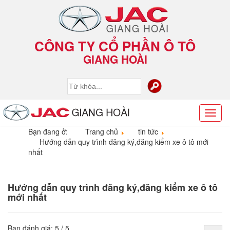
CÔNG TY CỔ PHẦN Ô TÔ
GIANG HOÀI
Toggl
naviga
Bạn đang ở:
Trang chủ
tin tức
Hướng dẫn quy trình đăng ký,đăng kiểm xe ô tô mới
nhất
Hướng dẫn quy trình đăng ký,đăng kiểm xe ô tô
mới nhất
Bạn đánh giá:
5
/
5