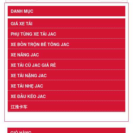
DANH MỤC
GIÁ XE TẢI
PHỤ TÙNG XE TẢI JAC
XE BỒN TRỘN BÊ TÔNG JAC
XE NÂNG JAC
XE TẢI CŨ JAC GIÁ RẺ
XE TẢI NẶNG JAC
XE TẢI NHẸ JAC
XE ĐẦU KÉO JAC
江淮卡车
GIỎ HÀNG