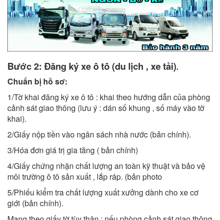
Bước 2: Đăng ký xe ô tô (du lịch , xe tải)
.
Chuẩn bị hồ sơ:
1/Tờ khai đăng ký xe ô tô : khai theo hướng dẫn của phòng
cảnh sát giao thông (lưu ý : dán số khung , số máy vào tờ
khai).
2/Giấy nộp tiền vào ngân sách nhà nước (bản chính).
3/Hóa đơn giá trị gia tăng ( bản chính)
4/Giấy chứng nhận chất lượng an toàn kỹ thuật và bảo vệ
môi trường ô tô sản xuất , lắp ráp. (bản photo
5/Phiếu kiểm tra chất lượng xuất xưởng dành cho xe cơ
giới (bản chính).
Mang theo giấy tờ tùy thân : nếu phòng cảnh sát giao thông