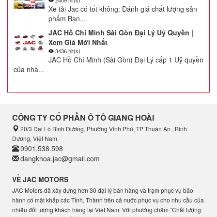
2409 hit(s)
Xe tải Jac có tốt không: Đánh giá chất lượng sản
phẩm Bạn...
JAC Hồ Chí Minh Sài Gòn Đại Lý Uỷ Quyền |
Xem Giá Mới Nhất
3436 hit(s)
JAC Hồ Chí Minh (Sài Gòn) Đại Lý cấp 1 Uỷ quyền
của nhà...
CÔNG TY CỔ PHẦN Ô TÔ GIANG HOÀI
20/3 Đại Lộ Bình Dương, Phường Vĩnh Phú, TP Thuận An , Bình
Dương, Việt Nam.
0901.538.598
dangkhoa.jac@gmail.com
VỀ JAC MOTORS
JAC Motors đã xây dựng hơn 30 đại lý bán hàng và trạm phục vụ bảo
hành có mặt khắp các Tỉnh, Thành trên cả nước phục vụ cho nhu cầu của
nhiều đối tượng khách hàng tại Việt Nam. Với phương châm “Chất lượng