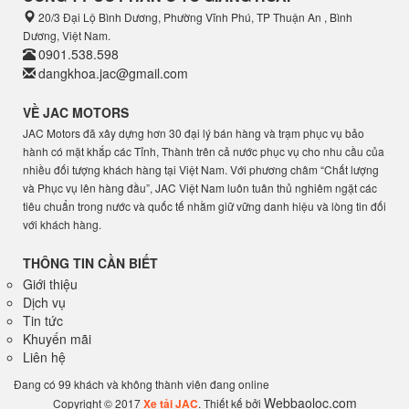
20/3 Đại Lộ Bình Dương, Phường Vĩnh Phú, TP Thuận An , Bình
Dương, Việt Nam.
0901.538.598
dangkhoa.jac@gmail.com
VỀ JAC MOTORS
JAC Motors đã xây dựng hơn 30 đại lý bán hàng và trạm phục vụ bảo
hành có mặt khắp các Tỉnh, Thành trên cả nước phục vụ cho nhu cầu của
nhiều đối tượng khách hàng tại Việt Nam. Với phương châm “Chất lượng
và Phục vụ lên hàng đầu”, JAC Việt Nam luôn tuân thủ nghiêm ngặt các
tiêu chuẩn trong nước và quốc tế nhằm giữ vững danh hiệu và lòng tin đối
với khách hàng.
THÔNG TIN CẦN BIẾT
Giới thiệu
Dịch vụ
Tin tức
Khuyến mãi
Liên hệ
Đang có 99 khách và không thành viên đang online
Webbaoloc.com
Copyright © 2017
Xe tải JAC
. Thiết kế bởi