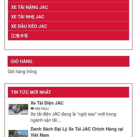
XE TẢI NẶNG JAC
XE TẢI NHẸ JAC
XE ĐẦU KÉO JAC
江淮卡车
GIỎ HÀNG
Giỏ hàng trống
TIN TỨC MỚI NHẤT
Xe Tải Điện JAC
462 hit(s)
Xe tải điện JAC đang là "ngôi sao" mới trong
ngành vận tải...
Danh Sách Đại Lý Xe Tải JAC Chính Hãng tại
Việt Nam