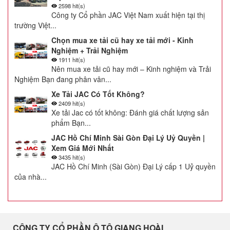
2598 hit(s)
Công ty Cổ phần JAC Việt Nam xuất hiện tại thị
trường Việt...
Chọn mua xe tải cũ hay xe tải mới - Kinh
Nghiệm + Trải Nghiệm
1911 hit(s)
Nên mua xe tải cũ hay mới – Kinh nghiệm và Trải
Nghiệm Bạn đang phân vân...
Xe Tải JAC Có Tốt Không?
2409 hit(s)
Xe tải Jac có tốt không: Đánh giá chất lượng sản
phẩm Bạn...
JAC Hồ Chí Minh Sài Gòn Đại Lý Uỷ Quyền |
Xem Giá Mới Nhất
3435 hit(s)
JAC Hồ Chí Minh (Sài Gòn) Đại Lý cấp 1 Uỷ quyền
của nhà...
CÔNG TY CỔ PHẦN Ô TÔ GIANG HOÀI