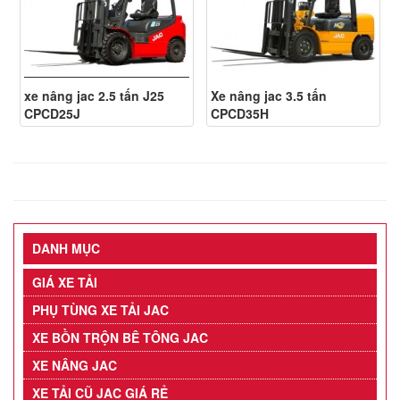
xe nâng jac 2.5 tấn J25
Xe nâng jac 3.5 tấn
CPCD25J
CPCD35H
DANH MỤC
GIÁ XE TẢI
PHỤ TÙNG XE TẢI JAC
XE BỒN TRỘN BÊ TÔNG JAC
XE NÂNG JAC
XE TẢI CŨ JAC GIÁ RẺ