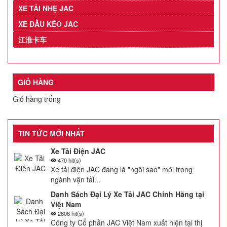
XE TẢI NHẸ JAC
XE ĐẦU KÉO JAC
江淮卡车
GIỎ HÀNG
Giỏ hàng trống
TIN TỨC MỚI NHẤT
Xe Tải Điện JAC
470 hit(s)
Xe tải điện JAC đang là "ngôi sao" mới trong
ngành vận tải...
Danh Sách Đại Lý Xe Tải JAC Chính Hãng tại
Việt Nam
2606 hit(s)
Công ty Cổ phần JAC Việt Nam xuất hiện tại thị