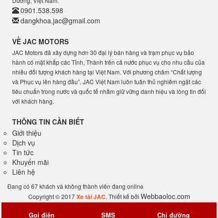
Dương, Việt Nam.
0901.538.598
dangkhoa.jac@gmail.com
VỀ JAC MOTORS
JAC Motors đã xây dựng hơn 30 đại lý bán hàng và trạm phục vụ bảo
hành có mặt khắp các Tỉnh, Thành trên cả nước phục vụ cho nhu cầu của
nhiều đối tượng khách hàng tại Việt Nam. Với phương châm “Chất lượng
và Phục vụ lên hàng đầu”, JAC Việt Nam luôn tuân thủ nghiêm ngặt các
tiêu chuẩn trong nước và quốc tế nhằm giữ vững danh hiệu và lòng tin đối
với khách hàng.
THÔNG TIN CẦN BIẾT
Giới thiệu
Dịch vụ
Tin tức
Khuyến mãi
Liên hệ
Đang có 67 khách và không thành viên đang online
Webbaoloc.com
Copyright © 2017
Xe tải JAC
. Thiết kế bởi
SMS
Chỉ đường