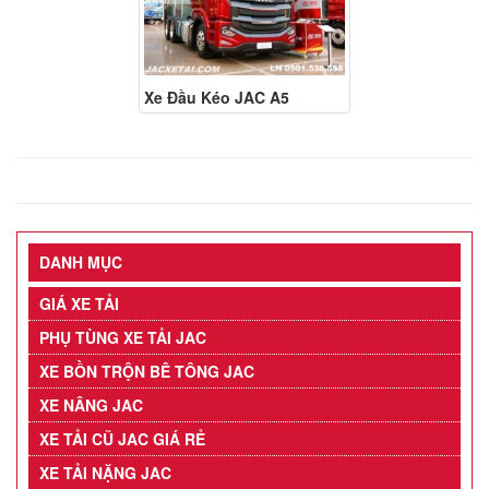
Xe Đầu Kéo JAC A5
DANH MỤC
GIÁ XE TẢI
PHỤ TÙNG XE TẢI JAC
XE BỒN TRỘN BÊ TÔNG JAC
XE NÂNG JAC
XE TẢI CŨ JAC GIÁ RẺ
XE TẢI NẶNG JAC