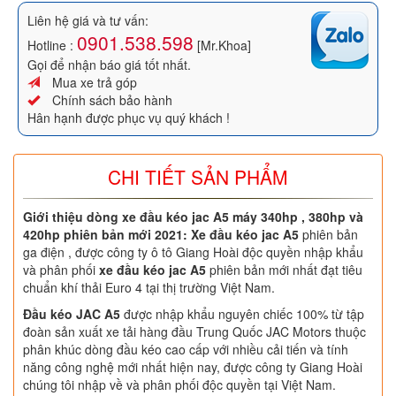
Liên hệ giá và tư vấn:
0901.538.598
Hotline :
[Mr.Khoa]
Gọi để nhận báo giá tốt nhất.
Mua xe trả góp
Chính sách bảo hành
Hân hạnh được phục vụ quý khách !
CHI TIẾT SẢN PHẨM
Giới thiệu dòng xe đầu kéo jac A5 máy 340hp , 380hp và
420hp phiên bản mới 2021:
Xe đầu kéo jac A5
phiên bản
ga điện , được công ty ô tô Giang Hoài độc quyền nhập khẩu
và phân phối
xe đầu kéo jac A5
phiên bản mới nhất đạt tiêu
chuẩn khí thải Euro 4 tại thị trường Việt Nam.
Đầu kéo JAC A5
được nhập khẩu nguyên chiếc 100% từ tập
đoàn sản xuất xe tải hàng đầu Trung Quốc JAC Motors thuộc
phân khúc dòng đầu kéo cao cấp với nhiều cải tiến và tính
năng công nghệ mới nhất hiện nay, được công ty Giang Hoài
chúng tôi nhập về và phân phối độc quyền tại Việt Nam.