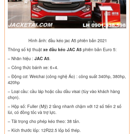
Hình ảnh: đầu kéo jac A5 phiên bản 2021
Thông số kỹ thuật
xe đầu kéo JAC A5
phiên bản Euro 5:
– Nhãn hiệu :
JAC A5
.
– Công thức bánh xe: 6×4.
– Động cơ: Weichai (công nghệ Áo) : công suất 340hp, 380hp,
420hp
– Loại cầu: cầu láp hoặc cầu dầu visai (tùy vào khách hàng
chọn).
– Hộp số: Fuller (Mỹ) 2 tầng nhanh chậm với 12 số tiến 2 số
lùi, có đồng tốc và trợ lực.
– Tải trọng cho phép kéo theo: 38 tấn.
– Kích thước lốp: 12R22.5 lốp bố thép.