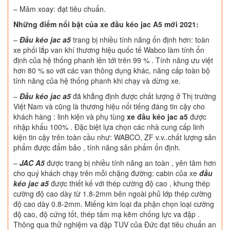
– Mâm xoay: đạt tiêu chuẩn.
Những điểm nổi bật của xe đầu kéo jac A5 mới 2021:
–
Đầu kéo jac a5
trang bị nhiều tính năng ổn định hơn: toàn
xe phối lắp van khí thương hiệu quốc tế Wabco làm tính ổn
định của hệ thống phanh lên tới trên 99 % . Tính năng ưu việt
hơn 80 % so với các van thông dụng khác, nâng cấp toàn bộ
tính năng của hệ thống phanh khi chạy và dừng xe.
–
Đầu kéo jac a5
đã khẳng định được chất lượng ở Thị trường
Việt Nam và cũng là thương hiệu nổi tiếng đáng tin cậy cho
khách hàng : linh kiện và phụ tùng
xe đầu kéo jac a5
được
nhập khẩu 100% . Đặc biệt lựa chọn các nhà cung cấp linh
kiện tin cậy trên toàn cầu như: WABCO, ZF v.v..chất lượng sản
phẩm được đẩm bảo , tính năng sản phẩm ổn định.
–
JAC A5
được trang bị nhiều tính năng an toàn , yên tâm hơn
cho quý khách chạy trên mỗi chặng đường: cabin của xe
đầu
kéo jac a5
được thiết kế với thép cường độ cao , khung thép
cường độ cao dày từ 1.8-2mm bên ngoài phủ lớp thép cường
độ cao dày 0.8-2mm. Miếng kim loại đa phận chọn loại cường
độ cao, độ cứng tốt, thép tấm mạ kẽm chống lực va đập .
Thông qua thử nghiệm va đập TUV của Đức đạt tiêu chuẩn an