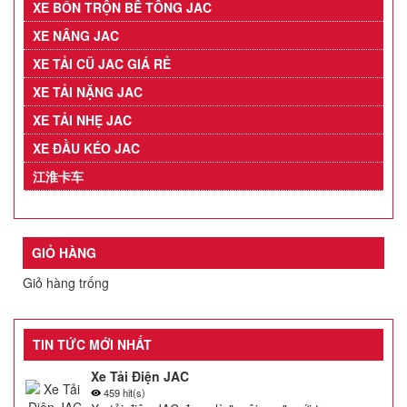
XE BỒN TRỘN BÊ TÔNG JAC
XE NÂNG JAC
XE TẢI CŨ JAC GIÁ RẺ
XE TẢI NẶNG JAC
XE TẢI NHẸ JAC
XE ĐẦU KÉO JAC
江淮卡车
GIỎ HÀNG
Giỏ hàng trống
TIN TỨC MỚI NHẤT
Xe Tải Điện JAC
459 hit(s)