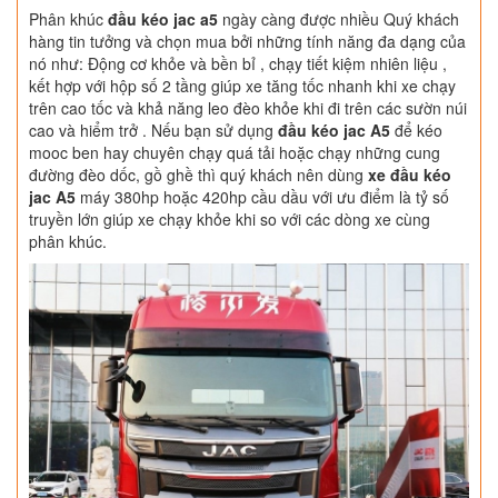
Phân khúc
đầu kéo jac a5
ngày càng được nhiều Quý khách
hàng tin tưởng và chọn mua bởi những tính năng đa dạng của
nó như: Động cơ khỏe và bền bỉ , chạy tiết kiệm nhiên liệu ,
kết hợp với hộp số 2 tầng giúp xe tăng tốc nhanh khi xe chạy
trên cao tốc và khả năng leo đèo khỏe khi đi trên các sườn núi
cao và hiểm trở . Nếu bạn sử dụng
đầu kéo jac A5
để kéo
mooc ben hay chuyên chạy quá tải hoặc chạy những cung
đường đèo dốc, gồ ghề thì quý khách nên dùng
xe đầu kéo
jac A5
máy 380hp hoặc 420hp cầu dầu với ưu điểm là tỷ số
truyền lớn giúp xe chạy khỏe khi so với các dòng xe cùng
phân khúc.