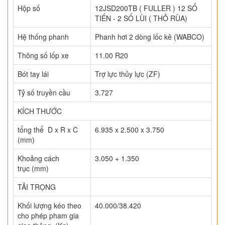
Hộp số
12JSD200TB ( FULLER ) 12 SỐ
TIẾN - 2 SỐ LÙI ( THỎ RÙA)
Hệ thống phanh
Phanh hơi 2 dòng lốc kê (WABCO)
Thông số lốp xe
11.00 R20
Bót tay lái
Trợ lực thủy lực (ZF)
Tỷ số truyền cầu
3.727
KÍCH THƯỚC
tổng thể D x R x C
6.935 x 2.500 x 3.750
(mm)
Khoảng cách
3.050 + 1.350
trục (mm)
TẢI TRỌNG
Khối lượng kéo theo
40.000/38.420
cho phép pham gia