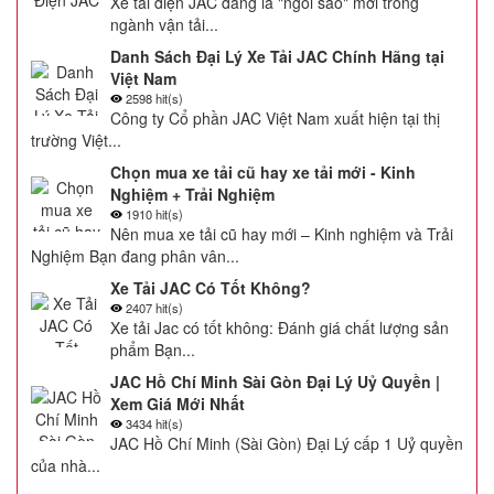
Xe tải điện JAC đang là "ngôi sao" mới trong
ngành vận tải...
Danh Sách Đại Lý Xe Tải JAC Chính Hãng tại
Việt Nam
2598 hit(s)
Công ty Cổ phần JAC Việt Nam xuất hiện tại thị
trường Việt...
Chọn mua xe tải cũ hay xe tải mới - Kinh
Nghiệm + Trải Nghiệm
1910 hit(s)
Nên mua xe tải cũ hay mới – Kinh nghiệm và Trải
Nghiệm Bạn đang phân vân...
Xe Tải JAC Có Tốt Không?
2407 hit(s)
Xe tải Jac có tốt không: Đánh giá chất lượng sản
phẩm Bạn...
JAC Hồ Chí Minh Sài Gòn Đại Lý Uỷ Quyền |
Xem Giá Mới Nhất
3434 hit(s)
JAC Hồ Chí Minh (Sài Gòn) Đại Lý cấp 1 Uỷ quyền
của nhà...