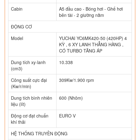
Cabin
A5 đầu cao - Bóng hơi - Ghế hơi
bên tài - 2 giường nằm
ĐỘNG CƠ
Model
YUCHAI YC6MK420-50 (420HP) 4
KỲ , 6 XY LANH THẲNG HÀNG ,
CÓ TURBO TĂNG ÁP
Dung tích xy-lanh
10.338
(cm3)
Công suất cực đại
309Kw/1.900 rpm
(Kw/r/min)
Dung tích bình nhiên
600 (Nhôm)
liệu (lít)
Động cơ đạt chuẩn
EURO V
khí thải
HỆ THỐNG TRUYỀN ĐỘNG