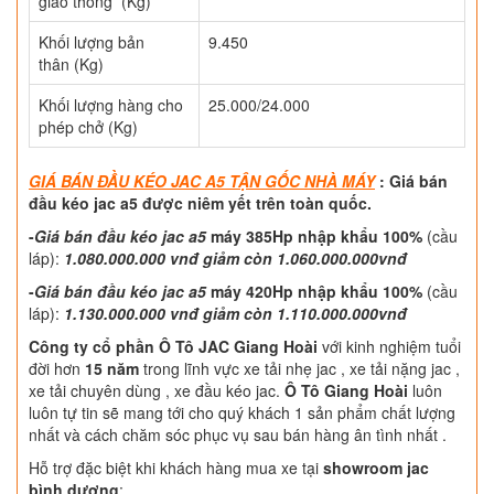
giao thông (Kg)
Khối lượng bản
9.450
thân (Kg)
Khối lượng hàng cho
25.000/24.000
phép chở (Kg)
GIÁ BÁN ĐẦU KÉO JAC A5 TẬN GỐC NHÀ MÁY
: Giá bán
đầu kéo jac a5 được niêm yết trên toàn quốc.
-
Giá bán đầu kéo jac a5
máy 385Hp nhập khẩu
100%
(cầu
láp):
1.080.000.000 vnđ giảm còn 1.060.000.000vnđ
-
Giá bán đầu kéo jac a5
máy 420Hp nhập khẩu
100%
(cầu
láp):
1.130.000.000 vnđ giảm còn 1.110.000.000vnđ
Công ty cổ phần Ô Tô JAC Giang Hoài
với kinh nghiệm tuổi
đời hơn
15 năm
trong lĩnh vực xe tải nhẹ jac , xe tải nặng jac ,
xe tải chuyên dùng , xe đầu kéo jac.
Ô Tô Giang Hoài
luôn
luôn tự tin sẽ mang tới cho quý khách 1 sản phẩm chất lượng
nhất và cách chăm sóc phục vụ sau bán hàng ân tình nhất .
Hỗ trợ đặc biệt khi khách hàng mua xe tại
showroom jac
bình dương
: