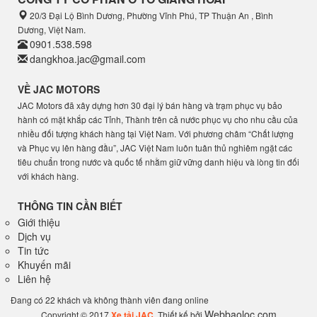
20/3 Đại Lộ Bình Dương, Phường Vĩnh Phú, TP Thuận An , Bình
Dương, Việt Nam.
0901.538.598
dangkhoa.jac@gmail.com
VỀ JAC MOTORS
JAC Motors đã xây dựng hơn 30 đại lý bán hàng và trạm phục vụ bảo
hành có mặt khắp các Tỉnh, Thành trên cả nước phục vụ cho nhu cầu của
nhiều đối tượng khách hàng tại Việt Nam. Với phương châm “Chất lượng
và Phục vụ lên hàng đầu”, JAC Việt Nam luôn tuân thủ nghiêm ngặt các
tiêu chuẩn trong nước và quốc tế nhằm giữ vững danh hiệu và lòng tin đối
với khách hàng.
THÔNG TIN CẦN BIẾT
Giới thiệu
Dịch vụ
Tin tức
Khuyến mãi
Liên hệ
Đang có 22 khách và không thành viên đang online
Webbaoloc.com
Copyright © 2017
Xe tải JAC
. Thiết kế bởi