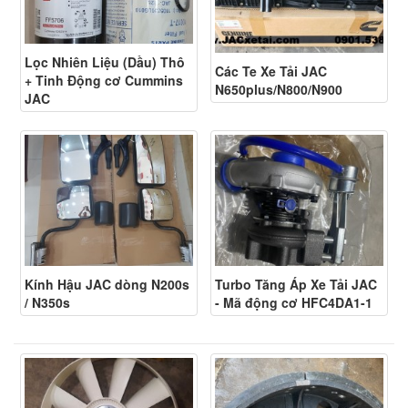
Lọc Nhiên Liệu (Dầu) Thô
Các Te Xe Tải JAC
+ Tinh Động cơ Cummins
N650plus/N800/N900
JAC
Kính Hậu JAC dòng N200s
Turbo Tăng Áp Xe Tải JAC
/ N350s
- Mã động cơ HFC4DA1-1