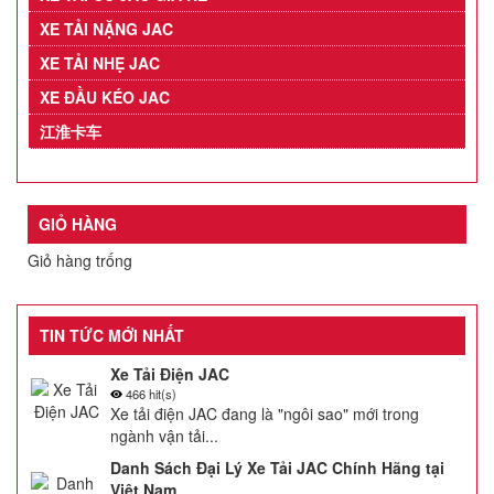
XE TẢI NẶNG JAC
XE TẢI NHẸ JAC
XE ĐẦU KÉO JAC
江淮卡车
GIỎ HÀNG
Giỏ hàng trống
TIN TỨC MỚI NHẤT
Xe Tải Điện JAC
466 hit(s)
Xe tải điện JAC đang là "ngôi sao" mới trong
ngành vận tải...
Danh Sách Đại Lý Xe Tải JAC Chính Hãng tại
Việt Nam