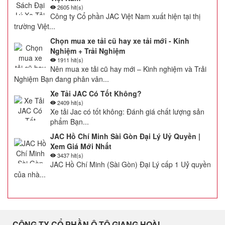
2605 hit(s)
Công ty Cổ phần JAC Việt Nam xuất hiện tại thị
trường Việt...
Chọn mua xe tải cũ hay xe tải mới - Kinh
Nghiệm + Trải Nghiệm
1911 hit(s)
Nên mua xe tải cũ hay mới – Kinh nghiệm và Trải
Nghiệm Bạn đang phân vân...
Xe Tải JAC Có Tốt Không?
2409 hit(s)
Xe tải Jac có tốt không: Đánh giá chất lượng sản
phẩm Bạn...
JAC Hồ Chí Minh Sài Gòn Đại Lý Uỷ Quyền |
Xem Giá Mới Nhất
3437 hit(s)
JAC Hồ Chí Minh (Sài Gòn) Đại Lý cấp 1 Uỷ quyền
của nhà...
CÔNG TY CỔ PHẦN Ô TÔ GIANG HOÀI