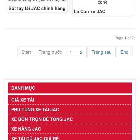
Bót tay lái JAC chính hãng
Lá Côn xe JAC
Page 1 of 2
Start
Trang trước
1
2
Trang sau
End
DANH MỤC
GIÁ XE TẢI
PHỤ TÙNG XE TẢI JAC
XE BỒN TRỘN BÊ TÔNG JAC
XE NÂNG JAC
XE TẢI CŨ JAC GIÁ RẺ