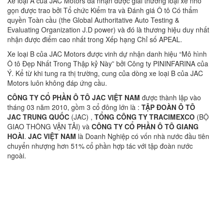
Xe loại A của JAC Motors đã nhận được giải thưởng loại xe nhỏ
gọn được trao bởi Tổ chức Kiểm tra và Đánh giá Ô tô Có thẩm
quyền Toàn cầu (the Global Authoritative Auto Testing &
Evaluating Organization J.D power) và đó là thương hiệu duy nhất
nhận được điểm cao nhất trong Xếp hạng Chỉ số APEAL.
Xe loại B của JAC Motors được vinh dự nhận danh hiệu “Mô hình
Ô tô Đẹp Nhất Trong Thập kỷ Này” bởi Công ty PININFARINA của
Ý. Kể từ khi tung ra thị trường, cung của dòng xe loại B của JAC
Motors luôn không đáp ứng cầu.
CÔNG TY CỔ PHẦN Ô TÔ JAC VIỆT NAM
được thành lập vào
tháng 03 năm 2010, gồm 3 cổ đông lớn là :
TẬP ĐOÀN Ô TÔ
JAC TRUNG QUỐC
(JAC) ,
TỔNG CÔNG TY TRACIMEXCO
(BỘ
GIAO THÔNG VẬN TẢI) và
CÔNG TY CỔ PHẦN Ô TÔ GIANG
HOÀI
.
JAC VIỆT NAM
là Doanh Nghiệp có vốn nhà nước đầu tiên
chuyển nhượng hơn 51% cổ phần hợp tác với tập đoàn nước
ngoài.