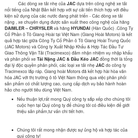
Các dòng xe tải nhẹ của
JAC
dựa trên công nghệ xe tải
nổi tiếng của Nhật Bản kết hợp với sự cải tiến thích hợp với điều
kiện sử dụng của các nước đang phát triển - Các dòng xe tải
nặng , xe chuyên dụng được sản xuất theo công nghệ của hãng
DAIMLER – CHRYSLER
và hãng
HYUNDAI
(Hàn Quốc) .Công Ty
Cổ Phần ô Tô Giang Hoài tại Việt Nam (Giang Hoài Motors) là kết
quả hợp tác giữa Công Ty Cổ Phần ô Tô Giang Hoài Trung Quốc
(JAC Motors) và Công ty Xuất Nhập Khẩu & Hợp Tác Đầu Tư
Giao Thông Vận Tải (Tracimexco) đảm nhận nhiệm vụ nhập khẩu
và phân phối xe
Tải Nặng JAC & Đầu Kéo JAC
đồng thời là tổng
đại lý độc quyền phân phối, các loại xe tải nhẹ
JAC
do công ty
Tracimexco lắp ráp. Giang hoài Motors đã kết hợp hài hòa văn
hóa JAC với thị trường ô tô Việt Nam thông qua việc phân phối
sản phẩm có chất lượng cao, cung cấp dịch vụ bảo hành hoàn
hảo cho người tiêu dùng Việt Nam.
Nếu thuận lợi,rất mong Quý công ty sắp xếp cho chúng tôi
cuộc hẹn tại Quý công ty để chúng tôi có điều kiện để giới
thiệu sản phẩm,tư vấn chi tiết hơn.
Chúng tôi rất mong nhận được sự ủng hộ và hợp tác của
quý công ty!