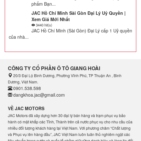
phẩm Bạn...
JAC Hồ Chí Minh Sài Gòn Đại Lý Uỷ Quyền |
Xem Giá Mới Nhất
3440 hit(s)
JAC Hồ Chí Minh (Sài Gòn) Đại Lý cấp 1 Uỷ quyền
của nhà...
CÔNG TY CỔ PHẦN Ô TÔ GIANG HOÀI
20/3 Đại Lộ Bình Dương, Phường Vĩnh Phú, TP Thuận An , Bình
Dương, Việt Nam.
0901.538.598
dangkhoa.jac@gmail.com
VỀ JAC MOTORS
JAC Motors đã xây dựng hơn 30 đại lý bán hàng và trạm phục vụ bảo
hành có mặt khắp các Tỉnh, Thành trên cả nước phục vụ cho nhu cầu của
nhiều đối tượng khách hàng tại Việt Nam. Với phương châm “Chất lượng
và Phục vụ lên hàng đầu”, JAC Việt Nam luôn tuân thủ nghiêm ngặt các
tiêu chuẩn trong nước và quốc tế nhằm giữ vững danh hiệu và lòng tin đối