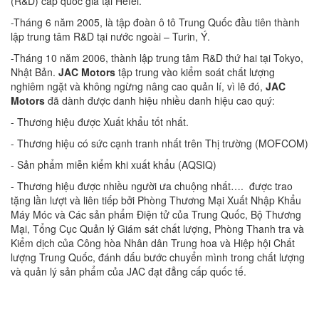
(R&D) cấp quốc gia tại Hefei.
-Tháng 6 năm 2005, là tập đoàn ô tô Trung Quốc đầu tiên thành
lập trung tâm R&D tại nước ngoài – Turin, Ý.
-Tháng 10 năm 2006, thành lập trung tâm R&D thứ hai tại Tokyo,
Nhật Bản.
JAC Motors
tập trung vào kiểm soát chất lượng
nghiêm ngặt và không ngừng nâng cao quản lí, vì lẽ đó,
JAC
Motors
đã dành được danh hiệu nhiều danh hiệu cao quý:
- Thương hiệu được Xuất khẩu tốt nhất.
- Thương hiệu có sức cạnh tranh nhất trên Thị trường (MOFCOM)
- Sản phẩm miễn kiểm khi xuất khẩu (AQSIQ)
- Thương hiệu được nhiều người ưa chuộng nhất…. được trao
tặng lần lượt và liên tiếp bởi Phòng Thương Mại Xuất Nhập Khẩu
Máy Móc và Các sản phẩm Điện tử của Trung Quốc, Bộ Thương
Mại, Tổng Cục Quản lý Giám sát chất lượng, Phòng Thanh tra và
Kiểm dịch của Công hòa Nhân dân Trung hoa và Hiệp hội Chất
lượng Trung Quốc, đánh dấu bước chuyển mình trong chất lượng
và quản lý sản phẩm của JAC đạt đẳng cấp quốc tế.