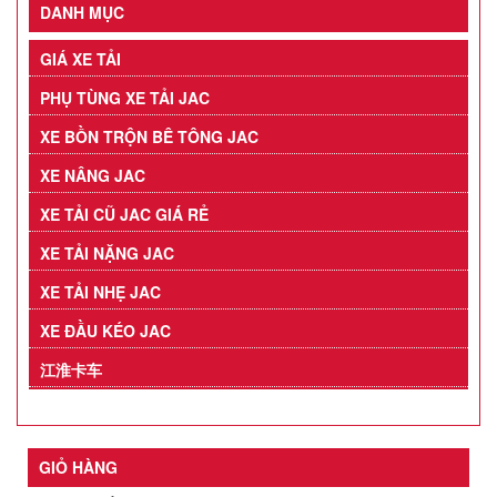
DANH MỤC
GIÁ XE TẢI
PHỤ TÙNG XE TẢI JAC
XE BỒN TRỘN BÊ TÔNG JAC
XE NÂNG JAC
XE TẢI CŨ JAC GIÁ RẺ
XE TẢI NẶNG JAC
XE TẢI NHẸ JAC
XE ĐẦU KÉO JAC
江淮卡车
GIỎ HÀNG