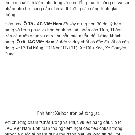
thụ các loại linh kiện, phụ tùng và cụm tổng thành, công cụ và sản
phẩm phụ trợ, cung cấp dịch vụ thi công các công trình giao
thông.
Hiện nay,
Ô Tô JAC Việt Nam
đã xây dựng hơn 30 đại lý bán
hàng và trạm phục vụ bảo hành có mặt khắp các Tỉnh, Thành
trên cả nước phục vụ cho nhu cầu của nhiều đối tượng khách
hàng.
Ô tô JAC Việt Nam
là đơn vị duy nhất có đầy đủ tất cả các
dòng xe từ Tải Nặng, Tải Nhẹ(1T-10T), Xe Đầu Kéo, Xe Chuyên
Dụng.
Hình ảnh: Xe bồn trộn bê tông jac
Với phương châm “Chất lượng và Phục vụ lên hàng đầu”, ô tô
JAC Việt Nam luôn tuân thủ nghiêm ngặt các tiêu chuẩn trong
nước và quốc tế nhằm giữ vững danh hiệu và lòng tin đối với