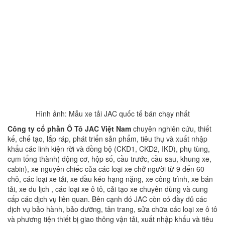
Hình ảnh: Mẫu xe tải JAC quốc tế bán chạy nhất
Công ty cổ phần Ô Tô JAC Việt Nam
chuyên nghiên cứu, thiết
kế, chế tạo, lắp ráp, phát triển sản phẩm, tiêu thụ và xuất nhập
khẩu các linh kiện rời và đồng bộ (CKD1, CKD2, IKD), phụ tùng,
cụm tổng thành( động cơ, hộp số, cầu trước, cầu sau, khung xe,
cabin), xe nguyên chiếc của các loại xe chở người từ 9 đến 60
chỗ, các loại xe tải, xe đầu kéo hạng nặng, xe công trình, xe bán
tải, xe du lịch , các loại xe ô tô, cải tạo xe chuyên dùng và cung
cấp các dịch vụ liên quan. Bên cạnh đó JAC còn có đầy đủ các
dịch vụ bảo hành, bảo dưỡng, tân trang, sửa chữa các loại xe ô tô
và phương tiện thiết bị giao thông vận tải, xuất nhập khẩu và tiêu