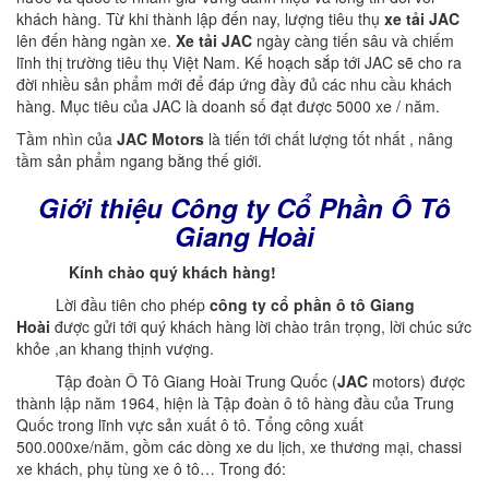
khách hàng. Từ khi thành lập đến nay, lượng tiêu thụ
xe tải JAC
lên đến hàng ngàn xe.
Xe tải JAC
ngày càng tiến sâu và chiếm
lĩnh thị trường tiêu thụ Việt Nam. Kế hoạch sắp tới JAC sẽ cho ra
đời nhiều sản phẩm mới để đáp ứng đầy đủ các nhu cầu khách
hàng. Mục tiêu của JAC là doanh số đạt được 5000 xe / năm.
Tầm nhìn của
JAC Motors
là tiến tới chất lượng tốt nhất , nâng
tầm sản phẩm ngang bằng thế giới.
Giới thiệu Công ty Cổ Phần Ô Tô
Giang Hoài
Kính chào quý khách hàng!
Lời đầu tiên cho phép
công ty cổ phần ô tô Giang
Hoài
được gửi tới quý khách hàng lời chào trân trọng, lời chúc sức
khỏe ,an khang thịnh vượng.
Tập đoàn Ô Tô Giang Hoài Trung Quốc (
JAC
motors) được
thành lập năm 1964, hiện là Tập đoàn ô tô hàng đầu của Trung
Quốc trong lĩnh vực sản xuất ô tô. Tổng công xuất
500.000xe/năm, gồm các dòng xe du lịch, xe thương mại, chassi
xe khách, phụ tùng xe ô tô… Trong đó: