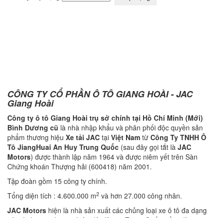
CÔNG TY CỔ PHẦN Ô TÔ GIANG HOÀI - JAC
Giang Hoài
Công ty ô tô Giang Hoài
trụ sở chính tại Hồ Chí Minh (Mới)
Bình Dương cũ
là nhà nhập khẩu và phân phối độc quyền sản
phẩm thương hiệu
Xe tải
JAC
tại
Việt Nam
từ
Công Ty TNHH Ô
Tô JiangHuai An Huy Trung Quốc
(sau đây gọi tắt là
JAC
Motors
) được thành lập năm 1964 và được niêm yết trên Sàn
Chứng khoán Thượng hải (600418) năm 2001.
Tập đoàn gồm 15 công ty chính.
2
Tổng diện tích : 4.600.000 m
và hơn 27.000 công nhân.
JAC Motors
hiện là nhà sản xuất các chủng loại xe ô tô đa dạng