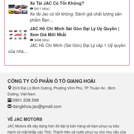
Xe Tải JAC Có Tốt Không?
2411 hit(s)
Xe tải Jac có tốt không: Đánh giá chất lượng sản
phẩm Bạn...
JAC Hồ Chí Minh Sài Gòn Đại Lý Uỷ Quyền |
Xem Giá Mới Nhất
3438 hit(s)
JAC Hồ Chí Minh (Sài Gòn) Đại Lý cấp 1 Uỷ quyền
của nhà...
CÔNG TY CỔ PHẦN Ô TÔ GIANG HOÀI
20/3 Đại Lộ Bình Dương, Phường Vĩnh Phú, TP Thuận An , Bình
Dương, Việt Nam.
0901.538.598
dangkhoa.jac@gmail.com
VỀ JAC MOTORS
JAC Motors đã xây dựng hơn 30 đại lý bán hàng và trạm phục vụ bảo
hành có mặt khắp các Tỉnh, Thành trên cả nước phục vụ cho nhu cầu của