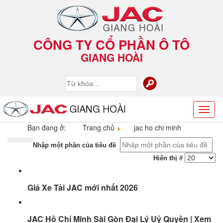
CÔNG TY CỔ PHẦN Ô TÔ
GIANG HOÀI
Toggl
naviga
Bạn đang ở:
Trang chủ
jac ho chi minh
Nhập một phần của tiêu đề
Hiển thị #
Giá Xe Tải JAC mới nhất 2026
JAC Hồ Chí Minh Sài Gòn Đại Lý Uỷ Quyền | Xem