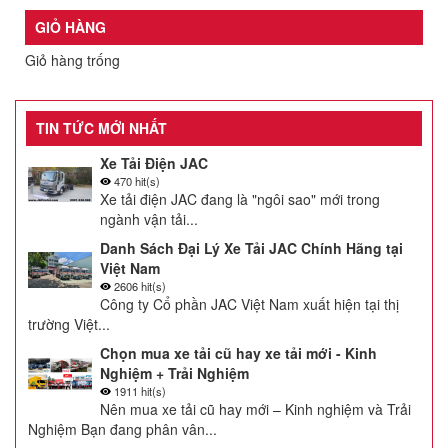
GIỎ HÀNG
Giỏ hàng trống
TIN TỨC MỚI NHẤT
Xe Tải Điện JAC
470 hit(s)
Xe tải điện JAC đang là "ngôi sao" mới trong
ngành vận tải...
Danh Sách Đại Lý Xe Tải JAC Chính Hãng tại
Việt Nam
2606 hit(s)
Công ty Cổ phần JAC Việt Nam xuất hiện tại thị
trường Việt...
Chọn mua xe tải cũ hay xe tải mới - Kinh
Nghiệm + Trải Nghiệm
1911 hit(s)
Nên mua xe tải cũ hay mới – Kinh nghiệm và Trải
Nghiệm Bạn đang phân vân...