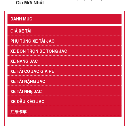
Giá Mới Nhất
DANH MỤC
GIÁ XE TẢI
PHỤ TÙNG XE TẢI JAC
XE BỒN TRỘN BÊ TÔNG JAC
XE NÂNG JAC
XE TẢI CŨ JAC GIÁ RẺ
XE TẢI NẶNG JAC
XE TẢI NHẸ JAC
XE ĐẦU KÉO JAC
江淮卡车