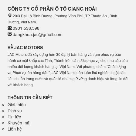
CÔNG TY CỔ PHẦN Ô TÔ GIANG HOÀI
20/3 Đại Lộ Bình Dương, Phường Vĩnh Phú, TP Thuận An , Bình
Dương, Việt Nam.
0901.538.598
dangkhoa.jac@gmail.com
VỀ JAC MOTORS
JAC Motors đã xây dựng hơn 30 đại lý bán hàng và trạm phục vụ bảo
hành có mặt khắp các Tỉnh, Thành trên cả nước phục vụ cho nhu cầu của
nhiều đối tượng khách hàng tại Việt Nam. Với phương châm “Chất lượng
và Phục vụ lên hàng đầu”, JAC Việt Nam luôn tuân thủ nghiêm ngặt các
tiêu chuẩn trong nước và quốc tế nhằm giữ vững danh hiệu và lòng tin đối
với khách hàng.
THÔNG TIN CẦN BIẾT
Giới thiệu
Dịch vụ
Tin tức
Khuyến mãi
Liên hệ