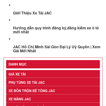
Giới Thiệu Xe Tải JAC
Hướng dẫn quy trình đăng ký,đăng kiểm xe ô tô
mới nhất
JAC Hồ Chí Minh Sài Gòn Đại Lý Uỷ Quyền | Xem
Giá Mới Nhất
DANH MỤC
GIÁ XE TẢI
PHỤ TÙNG XE TẢI JAC
XE BỒN TRỘN BÊ TÔNG JAC
XE NÂNG JAC