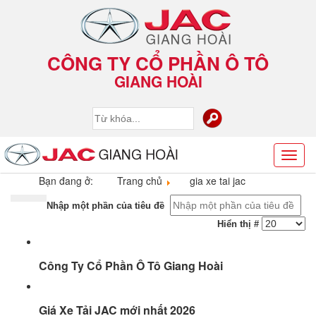
CÔNG TY CỔ PHẦN Ô TÔ
GIANG HOÀI
Toggl
naviga
Bạn đang ở:
Trang chủ
gia xe tai jac
Nhập một phần của tiêu đề
Hiển thị #
Công Ty Cổ Phần Ô Tô Giang Hoài
Giá Xe Tải JAC mới nhất 2026