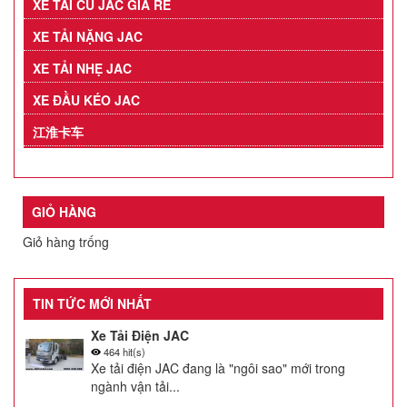
XE TẢI CŨ JAC GIÁ RẺ
XE TẢI NẶNG JAC
XE TẢI NHẸ JAC
XE ĐẦU KÉO JAC
江淮卡车
GIỎ HÀNG
Giỏ hàng trống
TIN TỨC MỚI NHẤT
Xe Tải Điện JAC
464 hit(s)
Xe tải điện JAC đang là "ngôi sao" mới trong
ngành vận tải...